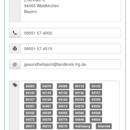
94065 Waldkirchen
Bayern
@
94065
94078
94089
94118
94133
94142
94143
94145
94146
94151
94157
94158
94160
94163
94169
94201
94481
94513
94518
94536
94545
94548
94556
94566
94568
94572
94579
94774
94848
94934
95011
95013
95016
Adelsberg
Ahornöd