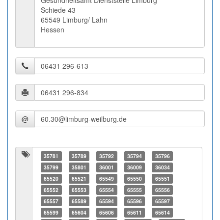
Gesundheitsamt Dienststelle Limburg
Schiede 43
65549 Limburg/ Lahn
Hessen
@
35781
35789
35792
35794
35796
35799
35801
36001
36009
36034
65520
65521
65549
65550
65551
65552
65553
65554
65555
65556
65557
65589
65594
65596
65597
65599
65604
65606
65611
65614