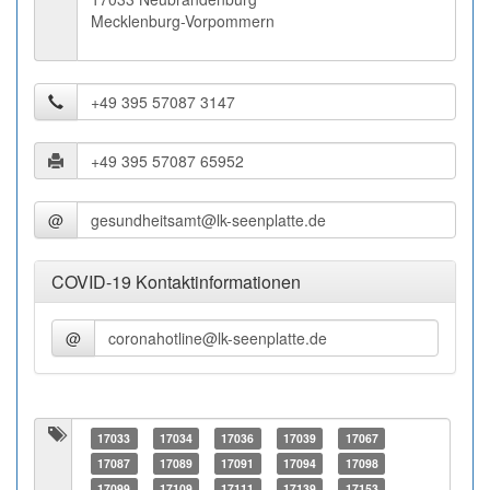
Mecklenburg-Vorpommern
@
COVID-19 Kontaktinformationen
@
17033
17034
17036
17039
17067
17087
17089
17091
17094
17098
17099
17109
17111
17139
17153