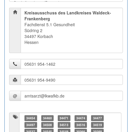
Kreisausschuss des Landkreises Waldeck-
Frankenberg
Fachdienst 5.1 Gesundheit
Südring 2
34497 Korbach
Hessen
@
34454
34460
34471
34474
34477
34497
34508
34513
34516
34519
34537
34545
34549
35066
35088