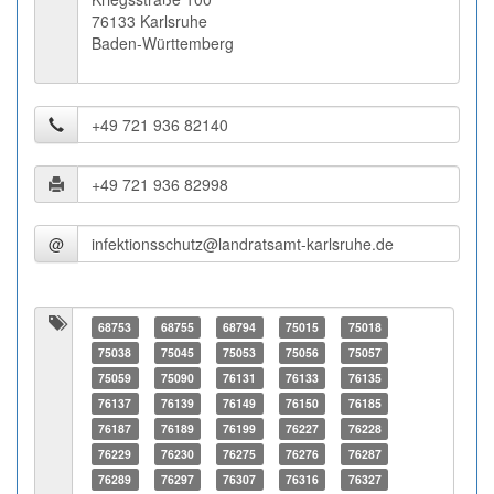
76133 Karlsruhe
Baden-Württemberg
@
68753
68755
68794
75015
75018
75038
75045
75053
75056
75057
75059
75090
76131
76133
76135
76137
76139
76149
76150
76185
76187
76189
76199
76227
76228
76229
76230
76275
76276
76287
76289
76297
76307
76316
76327