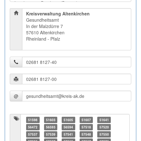
Kreisverwaltung Altenkirchen
Gesundheitsamt
In der Malzdürre 7
57610 Altenkirchen
Rheinland - Pfalz
@
51598
51603
51605
51607
51641
56472
56593
56594
57518
57520
57537
57539
57541
57548
57550