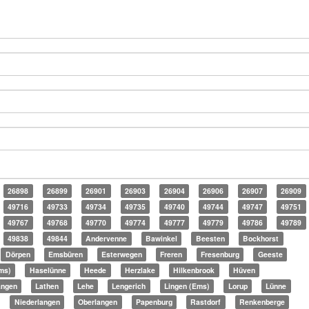
26898
26899
26901
26903
26904
26906
26907
26909
49716
49733
49734
49735
49740
49744
49747
49751
49767
49768
49770
49774
49777
49779
49786
49789
49838
49844
Andervenne
Bawinkel
Beesten
Bockhorst
Dörpen
Emsbüren
Esterwegen
Freren
Fresenburg
Geeste
ms)
Haselünne
Heede
Herzlake
Hilkenbrook
Hüven
angen
Lathen
Lehe
Lengerich
Lingen (Ems)
Lorup
Lünne
Niederlangen
Oberlangen
Papenburg
Rastdorf
Renkenberge