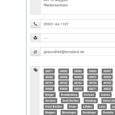
Niedersachsen
@
26871
26882
26892
26893
26897
48480
48488
48499
48501
48509
49757
49762
49763
49764
49765
49808
49809
49810
49811
49832
Börger
Breddenberg
Dersum
Dohren
Gersten
Groß Berßen
Handrup
Haren (E
Klein Berßen
Kluse
Lähden
Lahn
L
Meppen
Messingen
Neubörger
Neulehe