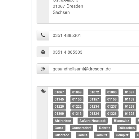
01067 Dresden
Sachsen
@
01067
01069
01072
01080
01097
01145
01156
01157
01158
01159
01220
01222
01234
01237
01239
01309
01313
01324
01326
01328
Altfranken
Äußere Neustadt
Blasewitz
Cotta
Cunnersdorf
Dobritz
Dölzschen
Gittersee
Gohlis
Gomlitz
Gompitz
G