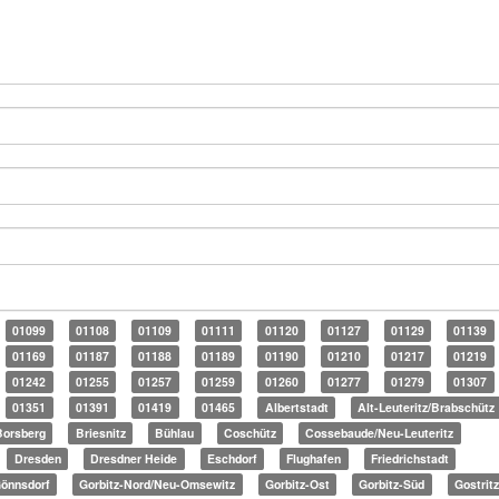
01099
01108
01109
01111
01120
01127
01129
01139
01169
01187
01188
01189
01190
01210
01217
01219
01242
01255
01257
01259
01260
01277
01279
01307
01351
01391
01419
01465
Albertstadt
Alt-Leuteritz/Brabschütz
Borsberg
Briesnitz
Bühlau
Coschütz
Cossebaude/Neu-Leuteritz
Dresden
Dresdner Heide
Eschdorf
Flughafen
Friedrichstadt
önnsdorf
Gorbitz-Nord/Neu-Omsewitz
Gorbitz-Ost
Gorbitz-Süd
Gostrit