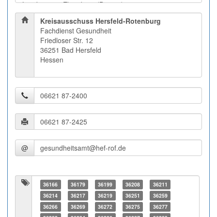
Kreisausschuss Hersfeld-Rotenburg
Fachdienst Gesundheit
Friedloser Str. 12
36251 Bad Hersfeld
Hessen
@
36166
36179
36199
36208
36211
36214
36217
36219
36251
36259
36266
36269
36272
36275
36277