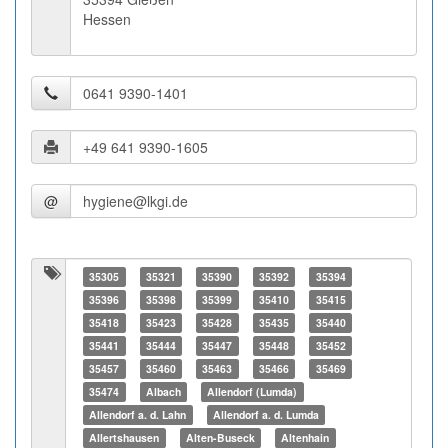
Hessen
@
35305
35321
35390
35392
35394
35396
35398
35399
35410
35415
35418
35423
35428
35435
35440
35441
35444
35447
35448
35452
35457
35460
35463
35466
35469
35474
Albach
Allendorf (Lumda)
Allendorf a. d. Lahn
Allendorf a. d. Lumda
Allertshausen
Alten-Buseck
Altenhain