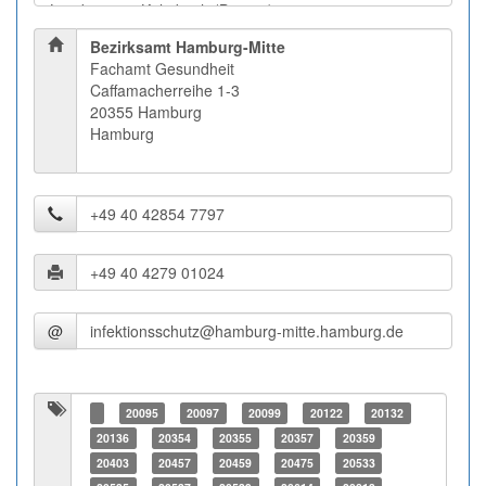
Bezirksamt Hamburg-Mitte
Fachamt Gesundheit
Caffamacherreihe 1-3
20355 Hamburg
Hamburg
@
20095
20097
20099
20122
20132
20136
20354
20355
20357
20359
20403
20457
20459
20475
20533