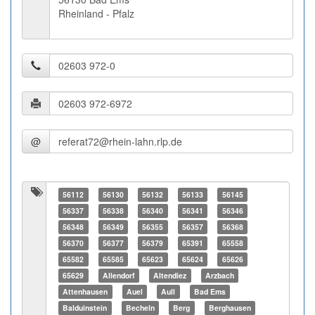
Rheinland - Pfalz
@
56112
56130
56132
56133
56145
56337
56338
56340
56341
56346
56348
56349
56355
56357
56368
56370
56377
56379
65391
65558
65582
65585
65623
65624
65626
65629
Allendorf
Altendiez
Arzbach
Attenhausen
Auel
Aull
Bad Ems
Balduinstein
Becheln
Berg
Berghausen