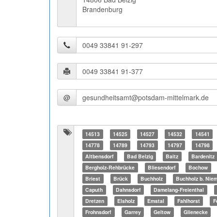
Brandenburg
@
14513
14525
14527
14532
14541
14778
14789
14793
14797
14798
Altbensdorf
Bad Belzig
Baitz
Bardenitz
Bergholz-Rehbrücke
Bliesendorf
Bochow
Briest
Brück
Buchholz
Buchholz b. Nie
Caputh
Dahnsdorf
Damelang-Freienthal
Dretzen
Elsholz
Emstal
Fahlhorst
F
Frohnsdorf
Garrey
Geltow
Glienecke