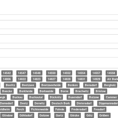
14542
14547
14548
14550
14552
14554
14557
14558
14806
14822
14823
14827
14828
14831
14929
Alt Bor
Beelitz
Beetzsee
Beetzseeheide
Benken
Bensdorf
Bergholz
Boecke
Borkheide
Borkwalde
Borne
Brachwitz
Brielow
megk
Buckau
Buckautal
Bücknitz
Busendorf
Butzow
Cammer
Damsdorf
Deetz
Derwitz
Deutsch Bork
Dietersdorf
Dippmannsdor
eldheim
Ferch
Fichtenwalde
Fohrde
Fredersdorf
Fresdorf
Glindow
Göhlsdorf
Golzow
Gortz
Görzke
Götz
Gräben