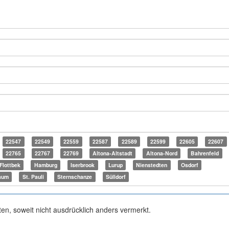
22547
22549
22559
22587
22589
22599
22605
22607
22765
22767
22769
Altona-Altstadt
Altona-Nord
Bahrenfeld
Flottbek
Hamburg
Iserbrook
Lurup
Nienstedten
Osdorf
aum
St. Pauli
Sternschanze
Sülldorf
ten, soweit nicht ausdrücklich anders vermerkt.