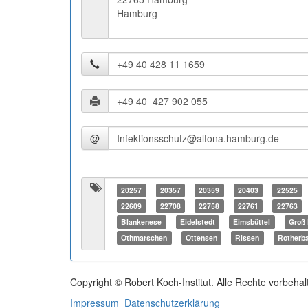
Hamburg
@
20257
20357
20359
20403
22525
22609
22708
22758
22761
22763
Blankenese
Eidelstedt
Eimsbüttel
Groß 
Othmarschen
Ottensen
Rissen
Rotherb
Copyright © Robert Koch-Institut. Alle Rechte vorbehal
Impressum
Datenschutzerklärung