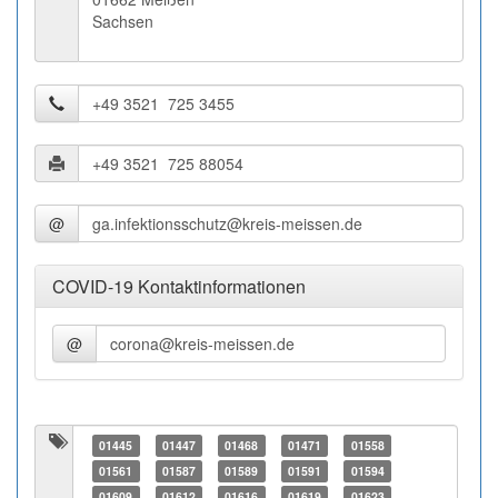
Sachsen
@
COVID-19 Kontaktinformationen
@
01445
01447
01468
01471
01558
01561
01587
01589
01591
01594
01609
01612
01616
01619
01623