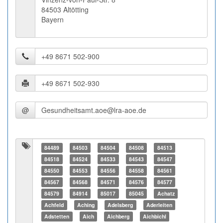
84503 Altötting
Bayern
@
84489
84503
84504
84508
84513
84518
84524
84533
84543
84547
84550
84553
84556
84558
84561
84567
84568
84571
84576
84577
84579
84914
85017
85045
Achatz
Achfeld
Aching
Adelsberg
Aderleiten
Adstetten
Aich
Aichberg
Aichbichl