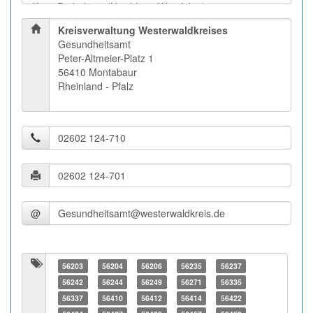
Kreisverwaltung Westerwaldkreises
Gesundheitsamt
Peter-Altmeier-Platz 1
56410 Montabaur
Rheinland - Pfalz
@
56203
56204
56206
56235
56237
56242
56244
56249
56271
56335
56337
56410
56412
56414
56422