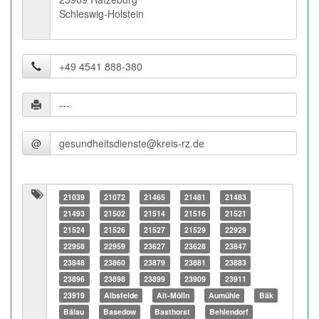
Schleswig-Holstein
@
21039
21072
21465
21481
21483
21493
21502
21514
21516
21521
21524
21526
21527
21529
22929
22958
22959
23627
23628
23847
23848
23860
23879
23881
23883
23896
23898
23899
23909
23911
23919
Albsfelde
Alt-Mölln
Aumühle
Bäk
Bälau
Basedow
Basthorst
Behlendorf