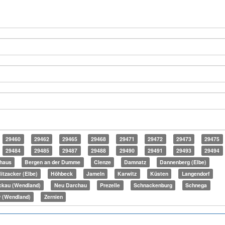
29460
29462
29465
29468
29471
29472
29473
29475
29484
29485
29487
29488
29490
29491
29493
29494
haus
Bergen an der Dumme
Clenze
Damnatz
Dannenberg (Elbe)
itzacker (Elbe)
Höhbeck
Jameln
Karwitz
Küsten
Langendorf
ckau (Wendland)
Neu Darchau
Prezelle
Schnackenburg
Schnega
 (Wendland)
Zernien