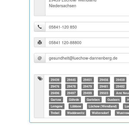
Niedersachsen
@
29439
29445
29451
29456
29459
29476
29478
29479
29481
29482
29496
29497
29499
29503
Amt Neu
Gartow
Göhrde
Gorleben
Gusborn
H
Lemgow
Lübbow
Lüchow (Wendland)
Lu
Trebel
Waddeweitz
Woltersdorf
Wustrow