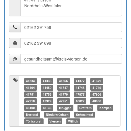
Nordrhein-Westfalen
@
41334
41336
41366
41372
41379
41404
41450
41747
41748
41749
41751
41758
41779
47877
47906
47918
47929
47951
48022
48030
48100
48136
Brüggen
Grefrath
Kempen
Nettetal
Niederkrüchten
Schwalmtal
Tönisvorst
Viersen
Willich