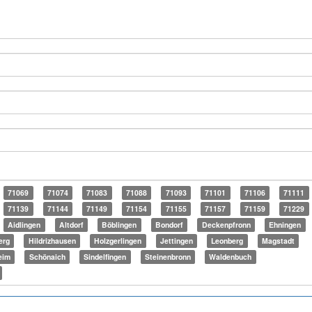
71069
71074
71083
71088
71093
71101
71106
71111
71139
71144
71149
71154
71155
71157
71159
71229
Aidlingen
Altdorf
Böblingen
Bondorf
Deckenpfronn
Ehningen
erg
Hildrizhausen
Holzgerlingen
Jettingen
Leonberg
Magstadt
eim
Schönaich
Sindelfingen
Steinenbronn
Waldenbuch