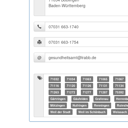
Baden-Württemberg
@
71032
71034
71063
71065
71067
71116
71120
71126
71131
71134
71263
71272
71277
71287
75392
Gärtringen
Gäufelden
Grafenau
Herrenb
Mötzingen
Nufringen
Renningen
Rutesh
Weil der Stadt
Weil im Schönbuch
Weissach