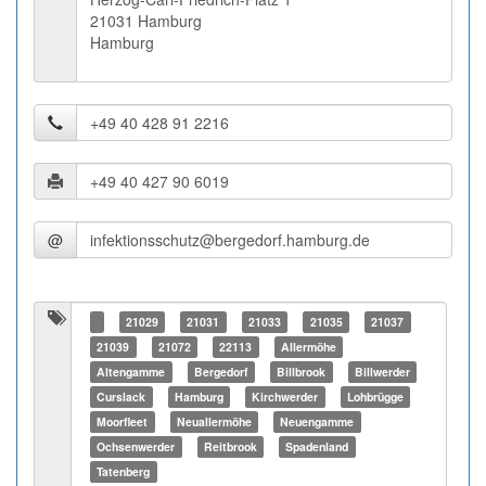
21031 Hamburg
Hamburg
@
21029
21031
21033
21035
21037
21039
21072
22113
Allermöhe
Altengamme
Bergedorf
Billbrook
Billwerder
Curslack
Hamburg
Kirchwerder
Lohbrügge
Moorfleet
Neuallermöhe
Neuengamme
Ochsenwerder
Reitbrook
Spadenland
Tatenberg