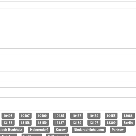
10405
10407
10409
10435
10437
10439
10455
13086
13156
13158
13159
13187
13189
13197
13309
Berlin
sisch Buchholz
Heinersdorf
Karow
Niederschönhausen
Pankow