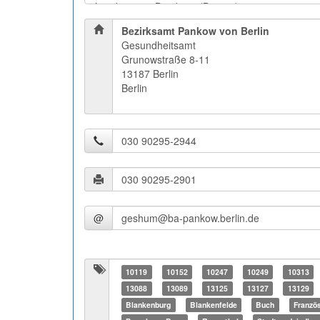
Bezirksamt Pankow von Berlin
Gesundheitsamt
Grunowstraße 8-11
13187 Berlin
Berlin
@
10119
10152
10247
10249
10313
13088
13089
13125
13127
13129
Blankenburg
Blankenfelde
Buch
Franzö