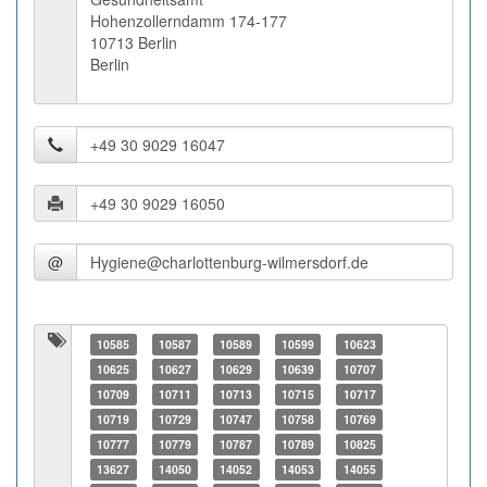
Hohenzollerndamm 174-177
10713 Berlin
Berlin
@
10585
10587
10589
10599
10623
10625
10627
10629
10639
10707
10709
10711
10713
10715
10717
10719
10729
10747
10758
10769
10777
10779
10787
10789
10825
13627
14050
14052
14053
14055