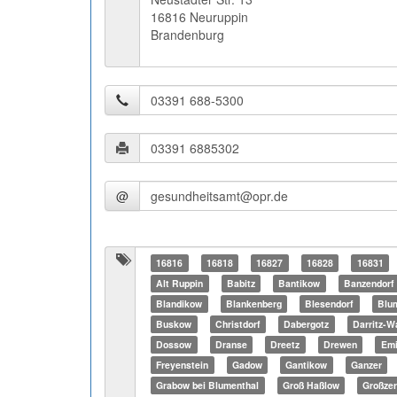
16816 Neuruppin
Brandenburg
@
16816
16818
16827
16828
16831
Alt Ruppin
Babitz
Bantikow
Banzendorf
Blandikow
Blankenberg
Blesendorf
Blu
Buskow
Christdorf
Dabergotz
Darritz-W
Dossow
Dranse
Dreetz
Drewen
Emi
Freyenstein
Gadow
Gantikow
Ganzer
Grabow bei Blumenthal
Groß Haßlow
Großzer