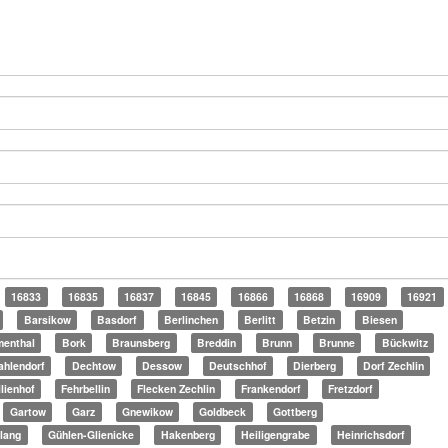
16833
16835
16837
16845
16866
16868
16909
16921
Barsikow
Basdorf
Berlinchen
Berlitt
Betzin
Biesen
menthal
Bork
Braunsberg
Breddin
Brunn
Brunne
Bückwitz
ahlendorf
Dechtow
Dessow
Deutschhof
Dierberg
Dorf Zechlin
lienhof
Fehrbellin
Flecken Zechlin
Frankendorf
Fretzdorf
Gartow
Garz
Gnewikow
Goldbeck
Gottberg
lang
Gühlen-Glienicke
Hakenberg
Heiligengrabe
Heinrichsdorf