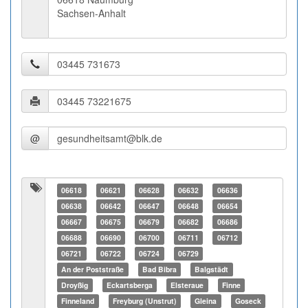
Sachsen-Anhalt
@
06618
06621
06628
06632
06636
06638
06642
06647
06648
06654
06667
06675
06679
06682
06686
06688
06690
06700
06711
06712
06721
06722
06724
06729
An der Poststraße
Bad Bibra
Balgstädt
Droyßig
Eckartsberga
Elsteraue
Finne
Finneland
Freyburg (Unstrut)
Gleina
Goseck