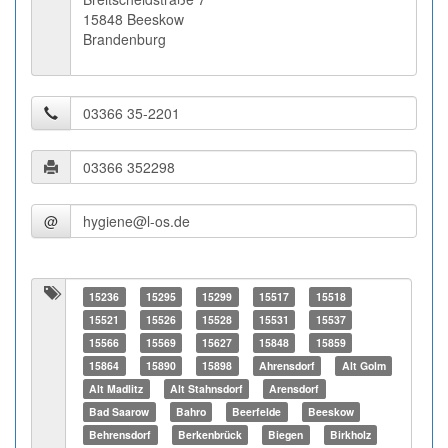
15848 Beeskow
Brandenburg
@
15236
15295
15299
15517
15518
15521
15526
15528
15531
15537
15566
15569
15627
15848
15859
15864
15890
15898
Ahrensdorf
Alt Golm
Alt Madlitz
Alt Stahnsdorf
Arensdorf
Bad Saarow
Bahro
Beerfelde
Beeskow
Behrensdorf
Berkenbrück
Biegen
Birkholz