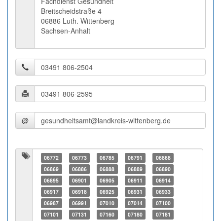
Fachdienst Gesundheit
Breitscheidstraße 4
06886 Luth. Wittenberg
Sachsen-Anhalt
@
06772
06773
06785
06791
06868
06869
06886
06888
06889
06890
06895
06901
06905
06911
06914
06917
06918
06925
06931
06933
06987
06991
07010
07014
07100
07101
07131
07160
07180
07181