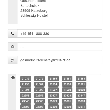
Gesundheitsamt
Barlachstr. 4
23909 Ratzeburg
Schleswig-Holstein
@
21039
21072
21465
21481
21483
21493
21502
21514
21516
21521
21524
21526
21527
21529
22929
22958
22959
23627
23628
23847
23848
23860
23879
23881
23883
23896
23898
23899
23909
23911