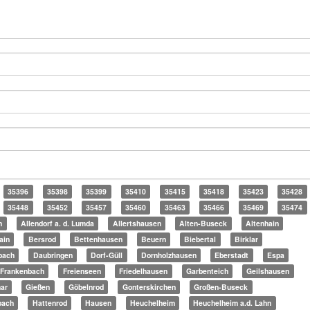
35396
35398
35399
35410
35415
35418
35423
35428
35448
35452
35457
35460
35463
35466
35469
35474
n
Allendorf a. d. Lumda
Allertshausen
Alten-Buseck
Altenhain
ain
Bersrod
Bettenhausen
Beuern
Biebertal
Birklar
bach
Daubringen
Dorf-Güll
Dornholzhausen
Eberstadt
Espa
Frankenbach
Freienseen
Friedelhausen
Garbenteich
Geilshausen
ar
Gießen
Göbelnrod
Gonterskirchen
Großen-Buseck
bach
Hattenrod
Hausen
Heuchelheim
Heuchelheim a.d. Lahn