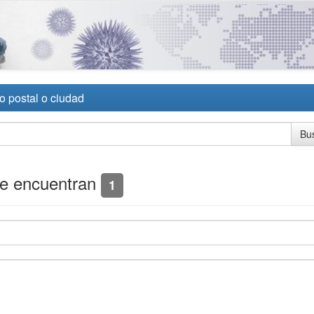
o postal o ciudad
se encuentran
1