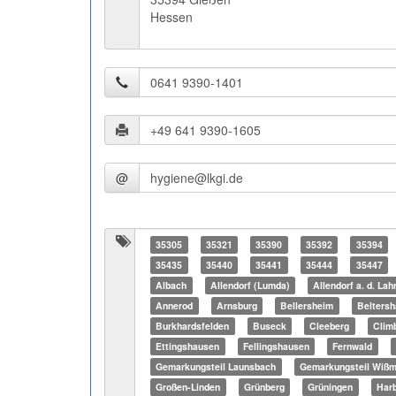
Hessen
@
35305
35321
35390
35392
35394
35435
35440
35441
35444
35447
Albach
Allendorf (Lumda)
Allendorf a. d. Lah
Annerod
Arnsburg
Bellersheim
Beltersh
Burkhardsfelden
Buseck
Cleeberg
Clim
Ettingshausen
Fellingshausen
Fernwald
Gemarkungsteil Launsbach
Gemarkungsteil Wißm
Großen-Linden
Grünberg
Grüningen
Har