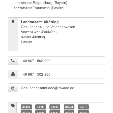
Landratsamt Altötting
Gesundheits- und Veterinärwesen
Vinzenz-von-Paul-Str. 8
84503 Altötting
Bayern
@
84489
84503
84504
84508
84513
84518
84524
84533
84543
84547