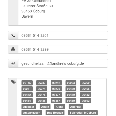
FB 32 Gesundheit
Lauterer Straße 60
96450 Coburg
Bayern
@
96145
96237
96242
96253
96269
96271
96274
96279
96450
96465
96472
96476
96477
96479
96482
96484
96486
96487
96489
96502
Ahlstadt
Ahorn
Aicha
Altenhof
Autenhausen
Bad Rodach
Beiersdorf b.Coburg