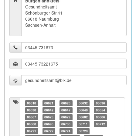
Burgenlandkreis
Gesundheitsamt
Schönburger Str.41
06618 Naumburg
Sachsen-Anhalt
@
06618
06621
06628
06632
06636
06638
06642
06647
06648
06654
06667
06675
06679
06682
06686
06688
06690
06700
06711
06712
06721
06722
06724
06729