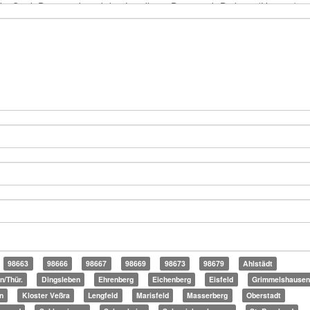
98663
98666
98667
98669
98673
98679
Ahlstädt
n/Thür.
Dingsleben
Ehrenberg
Eichenberg
Eisfeld
Grimmelshause
n
Kloster Veßra
Lengfeld
Marisfeld
Masserberg
Oberstadt