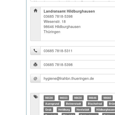
Landratsamt Hildburghausen
03685 7818-5398
Wiesenstr. 18
98646 Hildburghausen
Thüringen
@
98530
98553
98630
98646
98660
Auengrund
Beinerstadt
Bischofrod
Brün
Grub
Heldburg
Henfstädt
Hildburghause