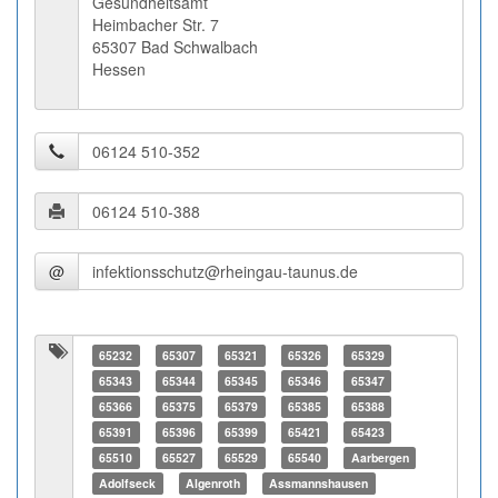
Gesundheitsamt
Heimbacher Str. 7
65307 Bad Schwalbach
Hessen
@
65232
65307
65321
65326
65329
65343
65344
65345
65346
65347
65366
65375
65379
65385
65388
65391
65396
65399
65421
65423
65510
65527
65529
65540
Aarbergen
Adolfseck
Algenroth
Assmannshausen