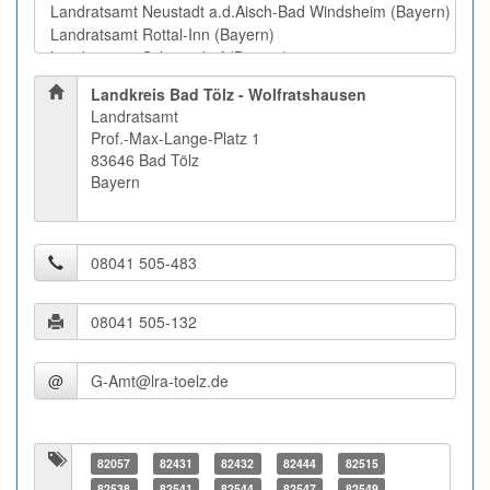
Landkreis Bad Tölz - Wolfratshausen
Landratsamt
Prof.-Max-Lange-Platz 1
83646 Bad Tölz
Bayern
@
82057
82431
82432
82444
82515
82538
82541
82544
82547
82549