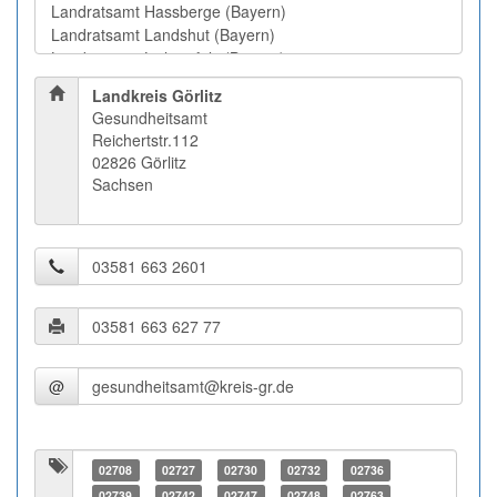
Landkreis Görlitz
Gesundheitsamt
Reichertstr.112
02826 Görlitz
Sachsen
@
02708
02727
02730
02732
02736
02739
02742
02747
02748
02763