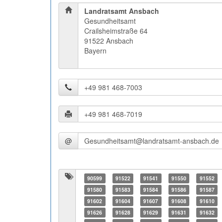
Landratsamt Ansbach
Gesundheitsamt
Crailsheimstraße 64
91522 Ansbach
Bayern
@
90599
91522
91541
91550
91552
91580
91583
91584
91586
91587
91602
91604
91607
91608
91610
91626
91628
91629
91631
91632