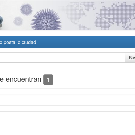
o postal o ciudad
se encuentran
1