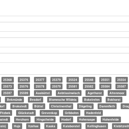
25368
25376
25377
25379
25524
25548
25551
25554
25573
25576
25578
25579
25581
25582
25584
25587
25597
25599
Aasbüttel
Aebtissinwisch
Agethorst
Altenmoor
Bekmünde
Besdorf
Blomesche Wildnis
Bokelrehm
Bokhorst
orf
Brokstedt
Büttel
Christinenthal
Dägeling
Dammfleth
Dra
Fitzbek
Glückstadt
Grevenkop
Gribbohm
Hadenfeld
stedt
Herzhorn
Hingstheide
Hodorf
Hohenaspe
Hohenfelde
tein)
Huje
Itzehoe
Kaaks
Kaisborstel
Kellinghusen
Kiebitzrei