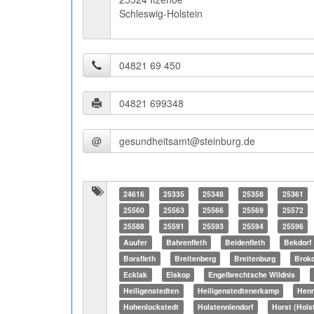
Schleswig-Holstein
@
24616
25335
25348
25358
25361
25560
25563
25566
25569
25572
25588
25591
25593
25594
25596
Auufer
Bahrenfleth
Beidenfleth
Bekdorf
Borsfleth
Breitenberg
Breitenburg
Brokd
Ecklak
Elskop
Engelbrechtsche Wildnis
Heiligenstedten
Heiligenstedtenerkamp
Henn
Hohenlockstedt
Holstenniendorf
Horst (Hols