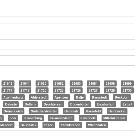
21643
21644
21680
21682
21683
21684
21698
21699
21714
21717
21720
21723
21726
21727
21729
21730
Agathenburg
Ahlerstedt
Apensen
Balje
Bargstedt
Beckdorf
Deinste
Dollern
Drochtersen
Düdenbüttel
Engelschoff
Estorf
Grünendeich
Guderhandviertel
Hammah
Harsefeld
Heinbockel
g
Jork
Kranenburg
Krummendeich
Kutenholz
Mittelnkirchen
ldendorf
Sauensiek
Stade
Steinkirchen
Wischhafen