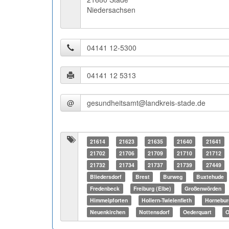
Niedersachsen
@
21614
21623
21635
21640
21641
21702
21706
21709
21710
21712
21732
21734
21737
21739
27449
Bliedersdorf
Brest
Burweg
Buxtehude
Fredenbeck
Freiburg (Elbe)
Großenwörden
Himmelpforten
Hollern-Twielenfleth
Hornebur
Neuenkirchen
Nottensdorf
Oederquart
O