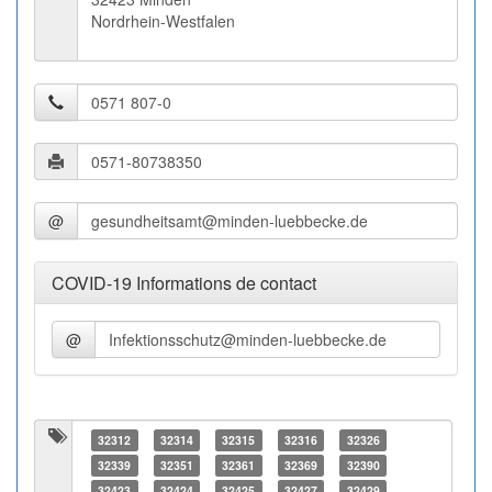
Nordrhein-Westfalen
@
COVID-19 Informations de contact
@
32312
32314
32315
32316
32326
32339
32351
32361
32369
32390
32423
32424
32425
32427
32429