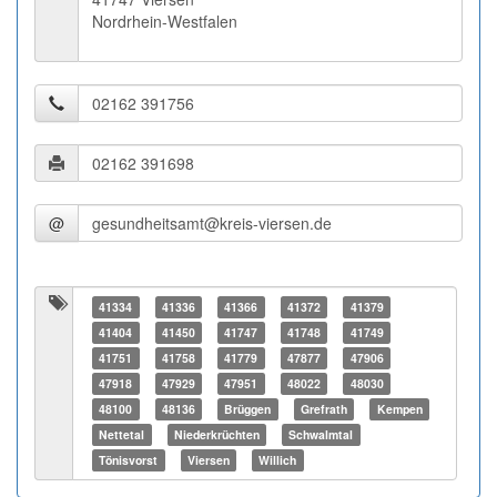
Nordrhein-Westfalen
@
41334
41336
41366
41372
41379
41404
41450
41747
41748
41749
41751
41758
41779
47877
47906
47918
47929
47951
48022
48030
48100
48136
Brüggen
Grefrath
Kempen
Nettetal
Niederkrüchten
Schwalmtal
Tönisvorst
Viersen
Willich