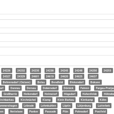
24226
24232
24235
24238
24245
24248
24250
24253
24327
24329
24601
24619
24620
24625
24637
Behrensdorf (Ostsee)
Belau
Bendfeld
Blekendorf
Boksee
orf
Dannau
Dersau
Dobersdorf
Dörnick
Fahren
Fargau-Pratja
Großharrie
Heikendorf
Helmstorf
Högsdorf
Hohenfelde
Höhndor
irchbarkau
Kirchnüchel
Klamp
Klein Barkau
Kletkamp
Köhn
ammershagen
Lebrade
Lehmkuhlen
Löptin
Lütjenburg
Lutterbek
ten
Nettelsee
Panker
Passade
Plön
Pohnsdorf
Postfeld