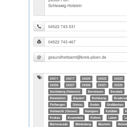
Schleswig-Holstein
@
24211
24217
24220
24222
24223
24256
24257
24306
24321
24326
Ascheberg (Holstein)
Barmissen
Barsbek
Bönebüttel
Bösdorf
Bothkamp
Brodersd
Fiefbergen
Giekau
Grebin
Großbarkau
Hohwacht (Ostsee)
Honigsee
Kalübbe
K
Krokau
Krummbek
Kühren
Laboe
L
Martensrade
Mönkeberg
Mucheln
Nehm