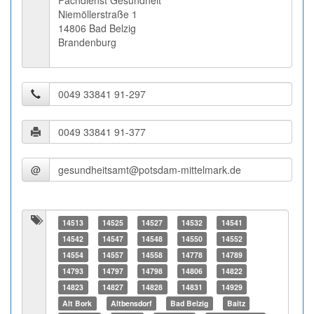
Fachdienst Gesundheit
Niemöllerstraße 1
14806 Bad Belzig
Brandenburg
@
14513
14525
14527
14532
14541
14542
14547
14548
14550
14552
14554
14557
14558
14778
14789
14793
14797
14798
14806
14822
14823
14827
14828
14831
14929
Alt Bork
Altbensdorf
Bad Belzig
Baitz