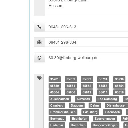
Hessen
@
35781
35789
35792
35794
35796
65550
65551
65552
65553
65554
65604
65606
65611
65614
65618
Aulenhausen
Aumenau
Bad Camberg
Ba
Camberg
Dauborn
Dehrn
Dietenhausen
Drommershausen
Edelsberg
Eisenbach
Eschenau
Eschhofen
Essershausen
Fal
Hadamar
Haintchen
Hangenmeilingen
H