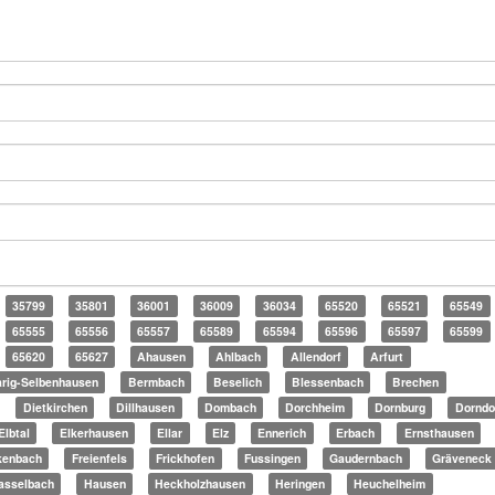
35799
35801
36001
36009
36034
65520
65521
65549
65555
65556
65557
65589
65594
65596
65597
65599
65620
65627
Ahausen
Ahlbach
Allendorf
Arfurt
rig-Selbenhausen
Bermbach
Beselich
Blessenbach
Brechen
Dietkirchen
Dillhausen
Dombach
Dorchheim
Dornburg
Dorndo
Elbtal
Elkerhausen
Ellar
Elz
Ennerich
Erbach
Ernsthausen
kenbach
Freienfels
Frickhofen
Fussingen
Gaudernbach
Gräveneck
asselbach
Hausen
Heckholzhausen
Heringen
Heuchelheim