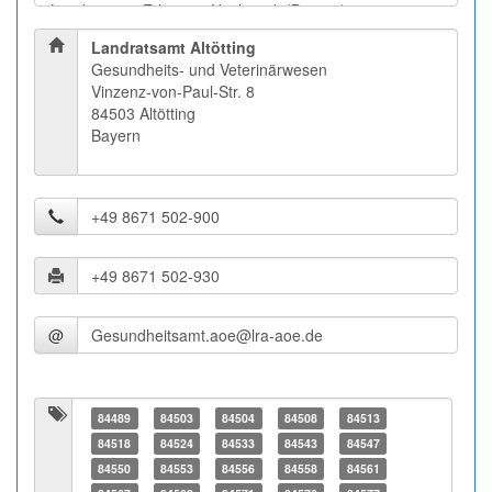
Landratsamt Altötting
Gesundheits- und Veterinärwesen
Vinzenz-von-Paul-Str. 8
84503 Altötting
Bayern
@
84489
84503
84504
84508
84513
84518
84524
84533
84543
84547
84550
84553
84556
84558
84561