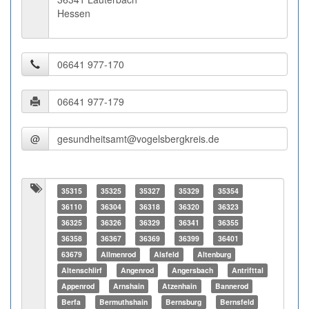
Hessen
@
35315
35325
35327
35329
35354
36110
36304
36318
36320
36323
36325
36326
36329
36341
36355
36358
36367
36369
36399
36401
63679
Allmenrod
Alsfeld
Altenburg
Altenschlirf
Angenrod
Angersbach
Antrifttal
Appenrod
Arnshain
Atzenhain
Bannerod
Berfa
Bermuthshain
Bernsburg
Bernsfeld