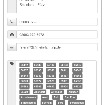
Rheinland - Pfalz
@
56112
56130
56132
56133
56145
56337
56338
56340
56341
56346
56348
56349
56355
56357
56368
56370
56377
56379
65391
65558
65582
65585
65623
65624
65626
65629
Allendorf
Altendiez
Arzbach
Attenhausen
Auel
Aull
Bad Ems
Balduinstein
Becheln
Berg
Berghausen