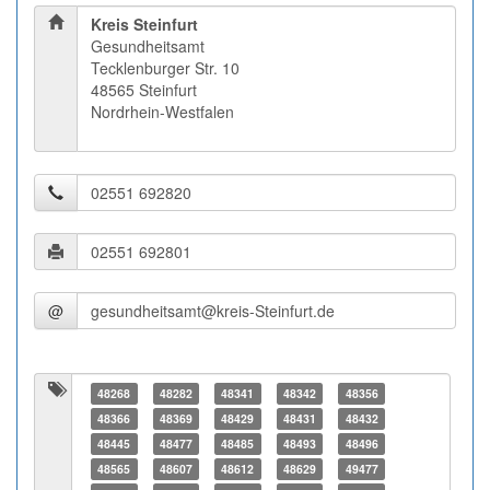
Kreis Steinfurt
Gesundheitsamt
Tecklenburger Str. 10
48565 Steinfurt
Nordrhein-Westfalen
@
48268
48282
48341
48342
48356
48366
48369
48429
48431
48432
48445
48477
48485
48493
48496
48565
48607
48612
48629
49477