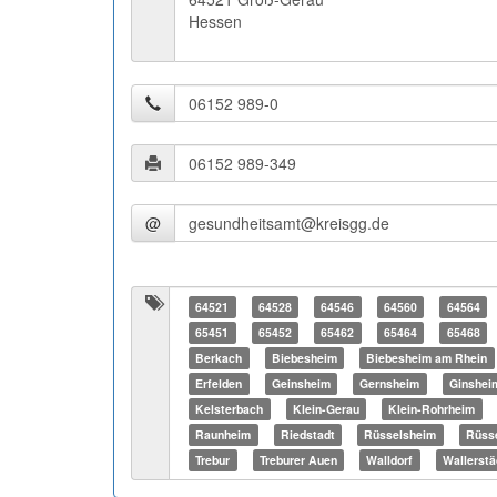
Hessen
@
64521
64528
64546
64560
64564
65451
65452
65462
65464
65468
Berkach
Biebesheim
Biebesheim am Rhein
Erfelden
Geinsheim
Gernsheim
Ginshei
Kelsterbach
Klein-Gerau
Klein-Rohrheim
Raunheim
Riedstadt
Rüsselsheim
Rüss
Trebur
Treburer Auen
Walldorf
Wallerstä