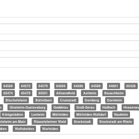
64569
64572
64579
64584
64586
64589
64601
65428
65474
65479
65501
Allmendfeld
Astheim
Bauschheim
Bischofsheim
Büttelborn
Crumstadt
Dornberg
Dornheim
m
Ginsheim-Gustavsburg
Goddelau
Groß-Gerau
Haßloch
Hessenau
Königstädten
Leeheim
Mörfelden
Mörfelden-Walldorf
Nauheim
elsheim am Main
Rüsselsheimer Wald
Stockstadt
Stockstadt am Rhein
dten
Wolfskehlen
Worfelden